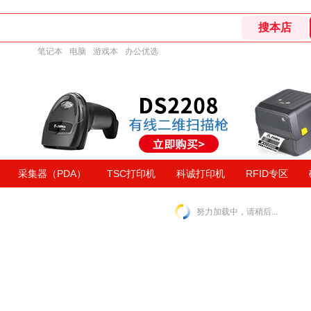
笔记本
电脑
游戏本
办公优选
采集器（PDA）
TSC打印机
科诚打印机
RFID专区
努力加载中，请稍后...