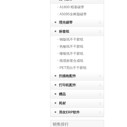
A1800 蜡基碳带
A5095全树脂碳带
理光碳带
标签纸
铜版纸不干胶纸
热敏纸不干胶纸
哑银纸不干胶纸
线缆标签合成纸
PET亮白不干胶纸
扫描枪配件
打印机配件
赠品
耗材
用友ERP软件
销售排行