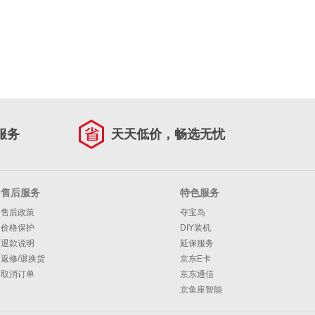
服务
天天低价，畅选无忧
售后服务
特色服务
售后政策
夺宝岛
价格保护
DIY装机
退款说明
延保服务
返修/退换货
京东E卡
取消订单
京东通信
京鱼座智能