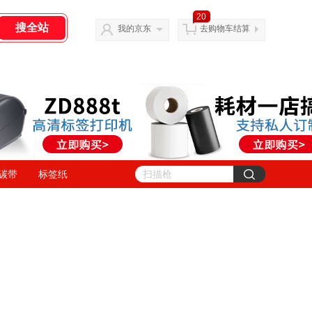
20
我的京东
去购物车结算
碳带
标签纸