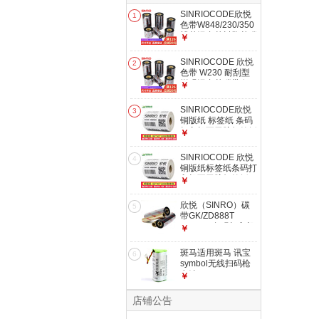
SINRIOCODE欣悦
1
色带W848/230/350
蜡基混合基树脂基碳
￥
带不干胶标签条码打
印机 色带热转印 适
SINRIOCODE 欣悦
2
配TSC/斑马打印机
色带 W230 耐刮型
W350树脂基碳带
增强混合基碳带 铜
￥
（配套哑银亮白pet
版不干胶条码标签打
纸） 110mm*300m
印机热转印色带 适
SINRIOCODE欣悦
3
配TSC/斑马打印机
铜版纸 标签纸 条码
110毫米*300米
打印机不干胶标签纸
￥
不干胶打印纸 条码
打印纸7~10毫米
SINRIOCODE 欣悦
4
80mm*60mm*1000
铜版纸标签纸条码打
张单排
印机不干胶标签纸
￥
不干胶打印纸 条码
打印纸
欣悦（SINRO）碳
5
60mm*40mm*1000
带GK/ZD888T
张单排
GX430T条码打印机
￥
混合基碳带
110*70(小管芯)色带
斑马适用斑马 讯宝
6
(W848)蜡基110*70
symbol无线扫码枪
米
电池
￥
LI4278/LS4278
DS6878扫描枪电池
店铺公告
国产欣悦电池