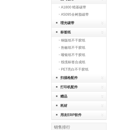
A1800 蜡基碳带
A5095全树脂碳带
理光碳带
标签纸
铜版纸不干胶纸
热敏纸不干胶纸
哑银纸不干胶纸
线缆标签合成纸
PET亮白不干胶纸
扫描枪配件
打印机配件
赠品
耗材
用友ERP软件
销售排行