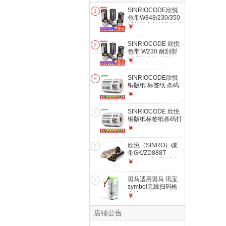
SINRIOCODE欣悦
1
色带W848/230/350
蜡基混合基树脂基碳
￥
带不干胶标签条码打
印机 色带热转印 适
SINRIOCODE 欣悦
2
配TSC/斑马打印机
色带 W230 耐刮型
W350树脂基碳带
增强混合基碳带 铜
￥
（配套哑银亮白pet
版不干胶条码标签打
纸） 110mm*300m
印机热转印色带 适
SINRIOCODE欣悦
3
配TSC/斑马打印机
铜版纸 标签纸 条码
110毫米*300米
打印机不干胶标签纸
￥
不干胶打印纸 条码
打印纸7~10毫米
SINRIOCODE 欣悦
4
80mm*60mm*1000
铜版纸标签纸条码打
张单排
印机不干胶标签纸
￥
不干胶打印纸 条码
打印纸
欣悦（SINRO）碳
5
60mm*40mm*1000
带GK/ZD888T
张单排
GX430T条码打印机
￥
混合基碳带
110*70(小管芯)色带
斑马适用斑马 讯宝
6
(W848)蜡基110*70
symbol无线扫码枪
米
电池
￥
LI4278/LS4278
DS6878扫描枪电池
店铺公告
国产欣悦电池