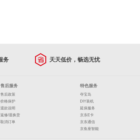
服务
天天低价，畅选无忧
售后服务
特色服务
售后政策
夺宝岛
价格保护
DIY装机
退款说明
延保服务
返修/退换货
京东E卡
取消订单
京东通信
京鱼座智能